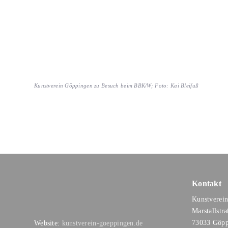
Kunstverein Göppingen zu Besuch beim BBK/W; Foto: Kai Bleifuß
Kontakt
Kunstverein
Marstallstr
73033 Göpp
Website:
kunstverein-goeppingen.de