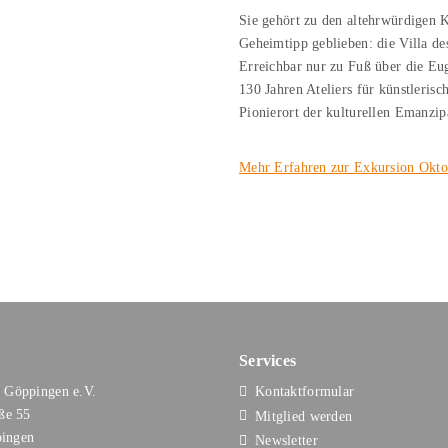
Sie gehört zu den altehrwürdigen K
Geheimtipp geblieben: die Villa d
Erreichbar nur zu Fuß über die Eug
130 Jahren Ateliers für künstleris
Pionierort der kulturellen Emanzi
Mehr Erfahren zur Exkursion Okt
Services
 Göppingen e.V.
Kontaktformular
aße 55
Mitglied werden
ingen
Newsletter