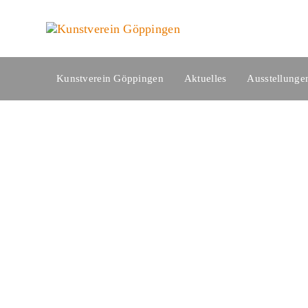
Links
Zur
überspringen
primären
Navigation
springen
Zum
Kunstverein Göppingen
Aktuelles
Ausstellunge
Inhalt
springen