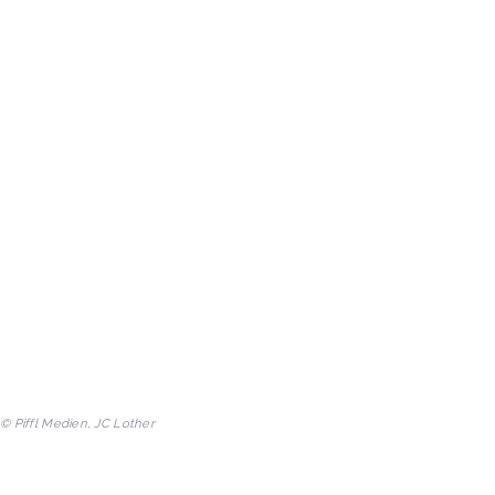
© Piffl Medien, JC Lother