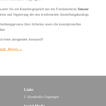
wartet Sie ein Künstlergespräch mit der Fotokünstlerin
Simone
ation und Signierung des neu erschienenen Ausstellungskatalogs.
tehungsprozess ihrer Arbeiten sowie die konzeptionellen
chen.
nd einen anregenden Austausch!
mandt. Movers →
Links
Kunsthalle Göppingen
Social Media