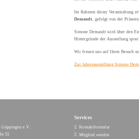
Im Rahmen dieser Veranstaltung er
Demandt
, gefolgt von der Präsent
Simone Demandt wird über den Ents
Hintergründe der Ausstellung spre
Wir freuen uns auf Ihren Besuch u
Zur Jahresausstellung Simone De
Services
 Göppingen e.V.
Kontaktformular
aße 55
Mitglied werden