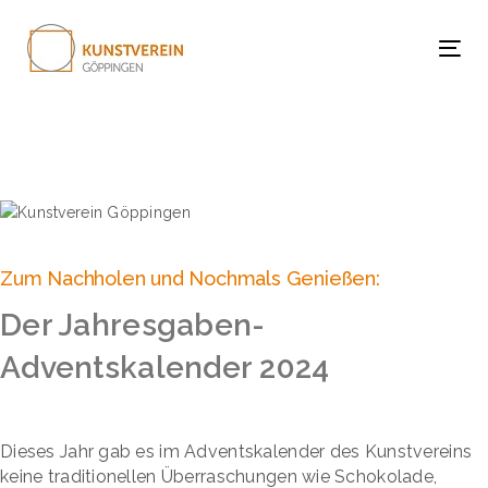
Links
Zur
überspringen
primären
Tog
Navigation
springen
Zum
Inhalt
springen
Zum Nachholen und Nochmals Genießen:
Der Jahresgaben-
Adventskalender 2024
Dieses Jahr gab es im Adventskalender des Kunstvereins
keine traditionellen Überraschungen wie Schokolade,